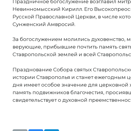
Праздничное богослужение возглавил митр
Невинномысский Кирилл. Его Высокопреос
Русской Православной Церкви, в числе кот
Сунженский Амвросий.
За богослужением молились духовенство,
верующие, прибывшие почтить память святы
Ставропольской землей и всей Ставрополь
Празднование Собора святых Ставропольск
истории Ставрополья и станет ежегодным ц
дня имеет особое значение для церковной 
память подвижников благочестия, просиявш
свидетельствует о духовной преемственнос