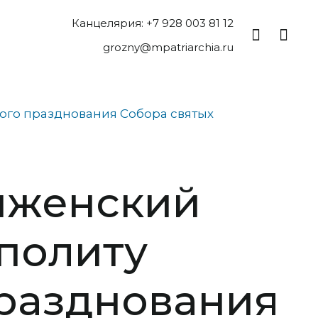
Канцелярия: +7 928 003 81 12
grozny@mpatriarchia.ru
ого празднования Собора святых
нженский
политу
празднования