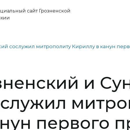
циальный сайт Грозненской
рхии
ий сослужил митрополиту Кириллу в канун перв
зненский и Су
служил митро
анун первого 