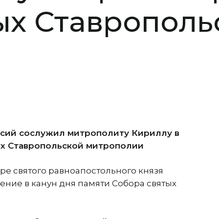
ых Ставрополь
осий сослужил митрополиту Кириллу в
ых Ставропольской митрополии
боре святого равноапостольного князя
ние в канун дня памяти Собора святых