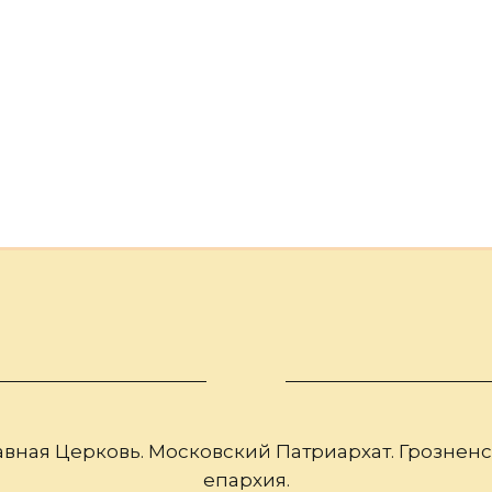
со
Ми
вная Церковь. Московский Патриархат. Грознен
епархия.