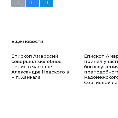
Еще новости
Епископ Амвросий
Епископ Амв
совершил молебное
принял участ
пение в часовне
богослужения
Александра Невского в
преподобног
н.п. Ханкала
Радонежского
Сергиевой л