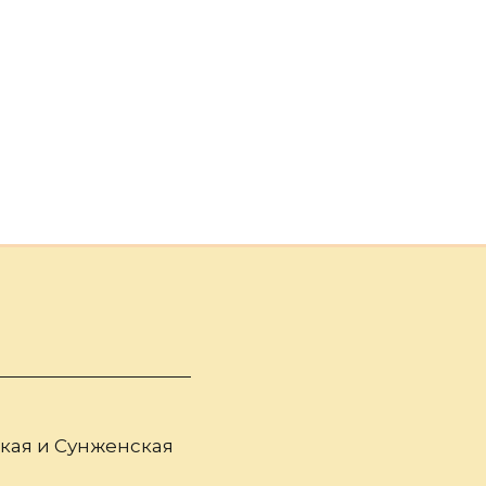
боре Архангела
бдение
хаила г. Грозного
ская и Сунженская