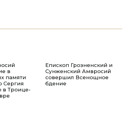
росий
Епископ Грозненский и
ие в
Сунженский Амвросий
х памяти
совершил Всенощное
о Сергия
бдение
 в Троице-
авре
Еп
во
бд