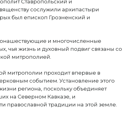
ополит Ставропольский и
вященству сослужили архипастыри
орых был епископ Грозненский и
 монашествующие и многочисленные
х, чья жизнь и духовный подвиг связаны со
ской митрополией.
ой митрополии проходит впервые в
ерковным событием. Установление этого
жизни региона, поскольку объединяет
их на Северном Кавказе, и
ти православной традиции на этой земле.