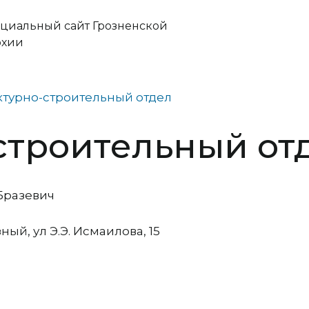
циальный сайт Грозненской
рхии
ктурно-строительный отдел
строительный от
Бразевич
ный, ул Э.Э. Исмаилова, 15