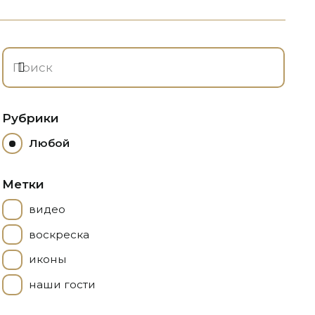
Рубрики
Любой
Метки
видео
воскреска
иконы
наши гости