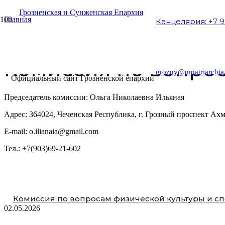
Главная
Канцелярия: +7 9
Епархиальные комиссии
Комиссия по вопросам физической культуры и спорта
Комиссия по вопрос
grozny@mpatriarchia
Официальный сайт Грозненской епархии
Председатель комиссии: Ольга Николаевна Ильяная
Адрес: 364024, Чеченская Республика, г. Грозный проспект А
E-mail: o.ilianaia@gmail.com
Тел.: +7(903)69-21-602
Комиссия по вопросам физической культуры и сп
02.05.2026