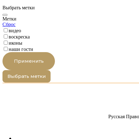
Выбрать метки
Метки
Сброс
видео
воскреска
иконы
наши гости
Применить
Выбрать метки
Русская Право