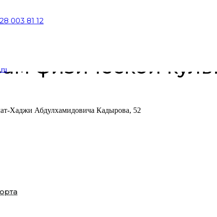
28 003 81 12
ам физической куль
.ru
хмат-Хаджи Абдулхамидовича Кадырова, 52
орта