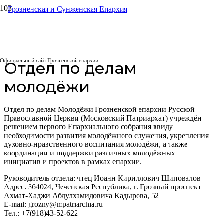
Главная
Епархиальные отделы
Отдел по делам молодёжи
Официальный сайт Грозненской епархии
Отдел по делам
молодёжи
Отдел по делам Молодёжи Грозненской епархии Русской
Православной Церкви (Московский Патриархат) учреждён
решением первого Епархиального собрания ввиду
необходимости развития молодёжного служения, укрепления
духовно-нравственного воспитания молодёжи, а также
координации и поддержки различных молодёжных
инициатив и проектов в рамках епархии.
Руководитель отдела: чтец Иоанн Кириллович Шиповалов
Адрес: 364024, Чеченская Республика, г. Грозный проспект
Ахмат-Хаджи Абдулхамидовича Кадырова, 52
E-mail: grozny@mpatriarchia.ru
Тел.: +7(918)43-52-622