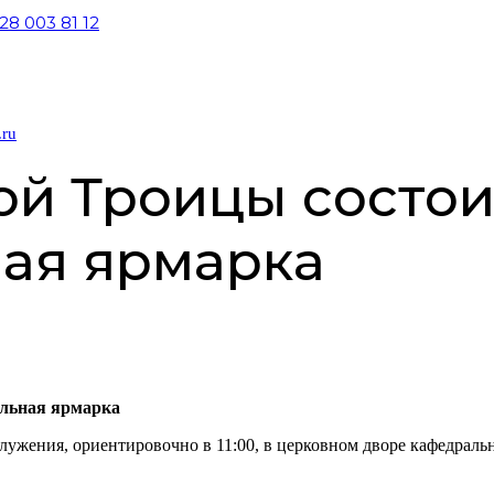
28 003 81 12
я ярмарка
.ru
ой Троицы состои
ная ярмарка
ельная ярмарка
служения, ориентировочно в 11:00, в церковном дворе кафедраль