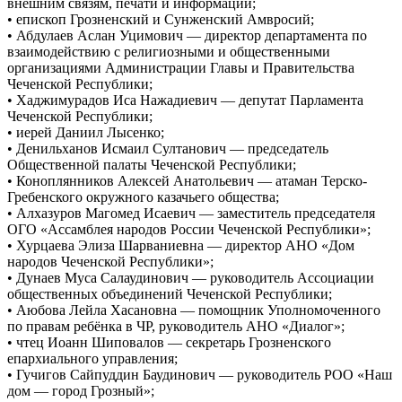
внешним связям, печати и информации;
• епископ Грозненский и Сунженский Амвросий;
• Абдулаев Аслан Уцимович — директор департамента по
взаимодействию с религиозными и общественными
организациями Администрации Главы и Правительства
Чеченской Республики;
• Хаджимурадов Иса Нажадиевич — депутат Парламента
Чеченской Республики;
• иерей Даниил Лысенко;
• Денильханов Исмаил Султанович — председатель
Общественной палаты Чеченской Республики;
• Коноплянников Алексей Анатольевич — атаман Терско-
Гребенского окружного казачьего общества;
• Алхазуров Магомед Исаевич — заместитель председателя
ОГО «Ассамблея народов России Чеченской Республики»;
• Хурцаева Элиза Шарваниевна — директор АНО «Дом
народов Чеченской Республики»;
• Дунаев Муса Салаудинович — руководитель Ассоциации
общественных объединений Чеченской Республики;
• Аюбова Лейла Хасановна — помощник Уполномоченного
по правам ребёнка в ЧР, руководитель АНО «Диалог»;
• чтец Иоанн Шиповалов — секретарь Грозненского
епархиального управления;
• Гучигов Сайпуддин Баудинович — руководитель РОО «Наш
дом — город Грозный»;