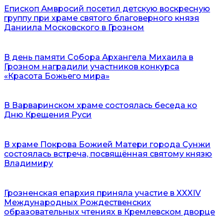
Епископ Амвросий посетил детскую воскресную
группу при храме святого благоверного князя
Даниила Московского в Грозном
В день памяти Собора Архангела Михаила в
Грозном наградили участников конкурса
«Красота Божьего мира»
В Варваринском храме состоялась беседа ко
Дню Крещения Руси
В храме Покрова Божией Матери города Сунжи
состоялась встреча, посвящённая святому князю
Владимиру
Грозненская епархия приняла участие в XXXIV
Международных Рождественских
образовательных чтениях в Кремлевском дворце