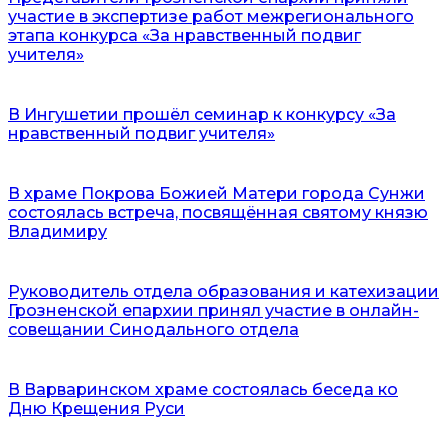
участие в экспертизе работ межрегионального
этапа конкурса «За нравственный подвиг
учителя»
В Ингушетии прошёл семинар к конкурсу «За
нравственный подвиг учителя»
В храме Покрова Божией Матери города Сунжи
состоялась встреча, посвящённая святому князю
Владимиру
Руководитель отдела образования и катехизации
Грозненской епархии принял участие в онлайн-
совещании Синодального отдела
В Варваринском храме состоялась беседа ко
Дню Крещения Руси