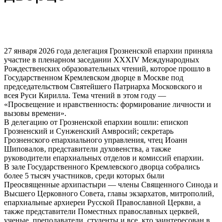
27 января 2026 года делегация Грозненской епархии приняла
участие в пленарном заседании XXXIV Международных
Рождественских образовательных чтений, которое прошло в
Государственном Кремлевском дворце в Москве под
председательством Святейшего Патриарха Московского и
всея Руси Кирилла. Тема чтений в этом году —
«Просвещение и нравственность: формирование личности и
вызовы времени».
В делегацию от Грозненской епархии вошли: епископ
Грозненский и Сунженский Амвросий; секретарь
Грозненского епархиального управления, чтец Иоанн
Шиповалов, представители духовенства, а также
руководители епархиальных отделов и комиссий епархии.
В зале Государственного Кремлевского дворца собрались
более 5 тысяч участников, среди которых были
Преосвященные архипастыри — члены Священного Синода и
Высшего Церковного Совета, главы экзархатов, митрополий,
епархиальные архиереи Русской Православной Церкви, а
также представители Поместных православных церквей,
ученые, преподаватели, студенты и все, кто заинтересован в