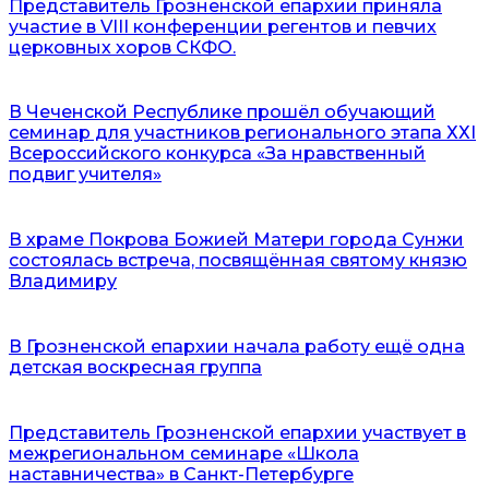
Представитель Грозненской епархии приняла
участие в VIII конференции регентов и певчих
церковных хоров СКФО.
В Чеченской Республике прошёл обучающий
семинар для участников регионального этапа ХХІ
Всероссийского конкурса «За нравственный
подвиг учителя»
В храме Покрова Божией Матери города Сунжи
состоялась встреча, посвящённая святому князю
Владимиру
В Грозненской епархии начала работу ещё одна
детская воскресная группа
Представитель Грозненской епархии участвует в
межрегиональном семинаре «Школа
наставничества» в Санкт-Петербурге