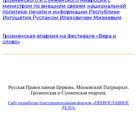
Грозненского и Сунженского Амвросия с
министром по внешним связям, национальной
политике, печати и информации Республики
Ингушетия Русланом Илезовичем Мизиевым
Грозненская епархия на фестивале «Вера и
слово»
Русская Православная Церковь. Московский Патриархат.
Грозненская и Сунженская епархия.
Сайт разработан благотворительным фондом «ПРАВОСЛАВНОЕ
ДЕЛО»
Пользовательское соглашение