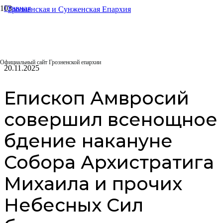
Главная
Архиерейское служение
Епископ Амвросий совершил всенощное бдение накануне
Собора Архистратига Михаила и прочих Небесных Сил
бесплотных
Официальный сайт Грозненской епархии
20.11.2025
Епископ Амвросий
совершил всенощное
бдение накануне
Собора Архистратига
Михаила и прочих
Небесных Сил