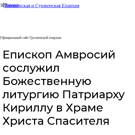
Главная
Архиерейское служение
Епископ Амвросий сослужил Божественную литургию
Патриарху Кириллу в Храме Христа Спасителя
26.01.2026
Официальный сайт Грозненской епархии
Епископ Амвросий
сослужил
Божественную
литургию Патриарху
Кириллу в Храме
Христа Спасителя