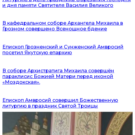
и дня памяти Святителя Василия Великого
В кафедральном соборе Архангела Михаила в
Грозном совершено Всенощное бдение
Епископ Грозненский и Сунженский Амвросий
посетил Якутскую епархию
В соборе Архистратига Михаила совершён
параклисис Божией Матери перед иконой
«Моздокская».
Епископ Амвросий совершил Божественную
литургию в праздник Святой Троицы