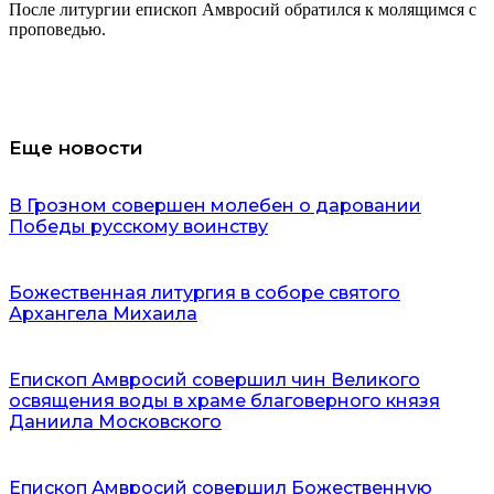
После литургии епископ Амвросий обратился к молящимся с
проповедью.
Еще новости
В Грозном совершен молебен о даровании
Победы русскому воинству
Божественная литургия в соборе святого
Архангела Михаила
Епископ Амвросий совершил чин Великого
освящения воды в храме благоверного князя
Даниила Московского
Епископ Амвросий совершил Божественную