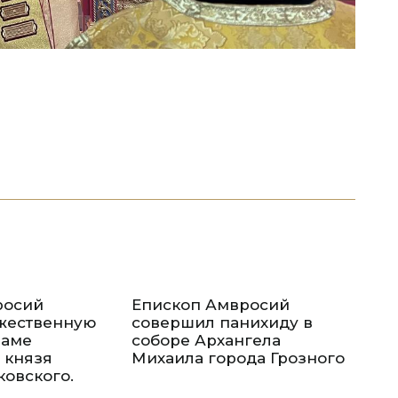
росий
Епископ Амвросий
жественную
совершил панихиду в
раме
соборе Архангела
 князя
Михаила города Грозного
овского.