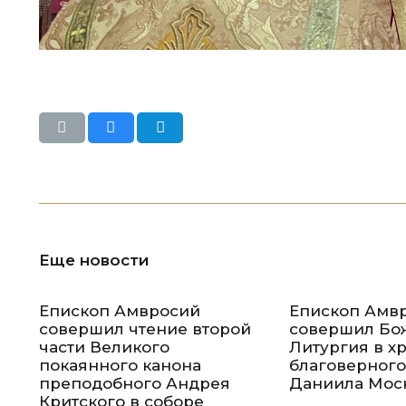
Еще новости
Епископ Амвросий
Епископ Амв
совершил чтение второй
совершил Бо
части Великого
Литургия в х
покаянного канона
благоверного
преподобного Андрея
Даниила Моск
Критского в соборе