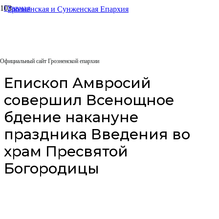
Главная
Архиерейское служение
Епископ Амвросий совершил Всенощное бдение накануне
праздника Введения во храм Пресвятой Богородицы
03.12.2025
Официальный сайт Грозненской епархии
Епископ Амвросий
совершил Всенощное
бдение накануне
праздника Введения во
храм Пресвятой
Богородицы