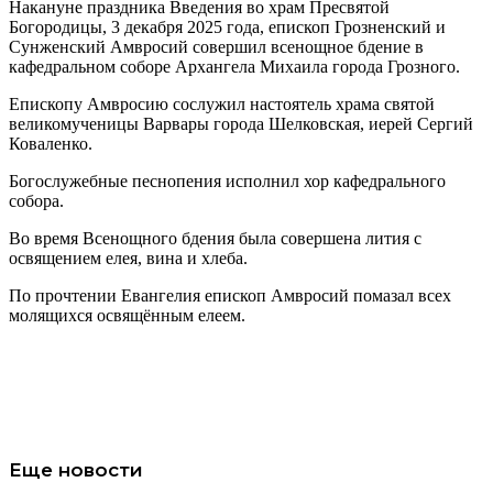
Накануне праздника Введения во храм Пресвятой
Богородицы, 3 декабря 2025 года, епископ Грозненский и
Сунженский Амвросий совершил всенощное бдение в
кафедральном соборе Архангела Михаила города Грозного.
Епископу Амвросию сослужил настоятель храма святой
великомученицы Варвары города Шелковская, иерей Сергий
Коваленко.
Богослужебные песнопения исполнил хор кафедрального
собора.
Во время Всенощного бдения была совершена лития с
освящением елея, вина и хлеба.
По прочтении Евангелия епископ Амвросий помазал всех
молящихся освящённым елеем.
Еще новости