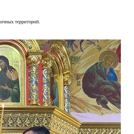
ничных терр
иторий.