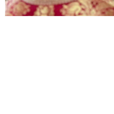
Еще новости
Епископ Амвросий совершил Божественную Литург
Епископ Амвросий совершил Божественную Литург
Епископ Амвросий совершил панихиду в соборе А