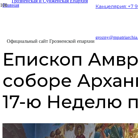
Главная
Канцелярия: +7 9
Архиерейское служение
Епископ Амвросий совершил Литургию в соборе Архангела Ми
05.10.2025
grozny@mpatriarchia
Официальный сайт Грозненской епархии
Епископ Амвр
соборе Арханг
17-ю Неделю 