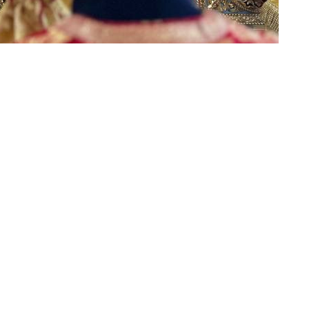
ого
ской