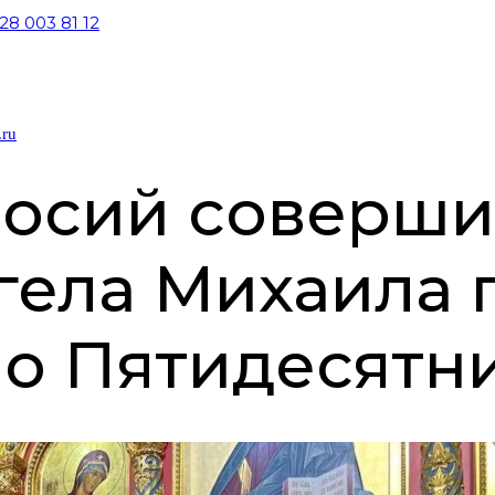
28 003 81 12
хаила г. Грозный в 17-ю Неделю по Пятидесятнице
.ru
осий соверши
ела Михаила г
по Пятидесятн