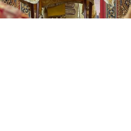
ию в храме благоверного князя Даниила Московск
ию в Неделю Всех Святых, просиявших в земле Рус
рхангела Михаила города Грозного