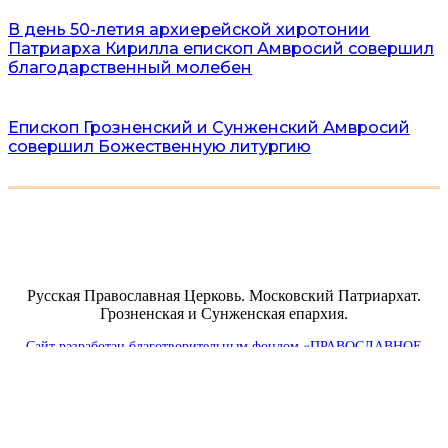
В день 50-летия архиерейской хиротонии
Патриарха Кирилла епископ Амвросий совершил
благодарственный молебен
Епископ Грозненский и Сунженский Амвросий
совершил Божественную литургию
Русская Православная Церковь. Московский Патриархат.
Грозненская и Сунженская епархия.
Сайт разработан благотворительным фондом «ПРАВОСЛАВНОЕ
ДЕЛО»
Пользовательское соглашение