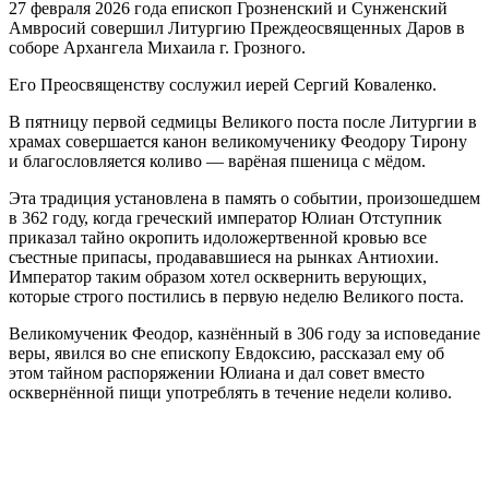
27 февраля 2026 года епископ Грозненский и Сунженский
Амвросий совершил Литургию Преждеосвященных Даров в
соборе Архангела Михаила г. Грозного.
Его Преосвященству сослужил иерей Сергий Коваленко.
В пятницу первой седмицы Великого поста после Литургии в
храмах совершается канон великомученику Феодору Тирону
и благословляется коливо — варёная пшеница с мёдом.
Эта традиция установлена в память о событии, произошедшем
в 362 году, когда греческий император Юлиан Отступник
приказал тайно окропить идоложертвенной кровью все
съестные припасы, продававшиеся на рынках Антиохии.
Император таким образом хотел осквернить верующих,
которые строго постились в первую неделю Великого поста.
Великомученик Феодор, казнённый в 306 году за исповедание
веры, явился во сне епископу Евдоксию, рассказал ему об
этом тайном распоряжении Юлиана и дал совет вместо
осквернённой пищи употреблять в течение недели коливо.