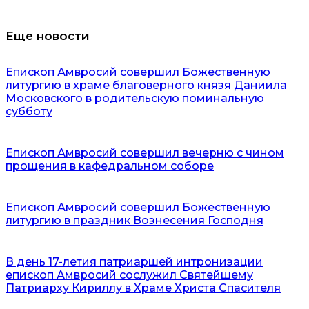
Еще новости
Епископ Амвросий совершил Божественную
литургию в храме благоверного князя Даниила
Московского в родительскую поминальную
субботу
Епископ Амвросий совершил вечерню с чином
прощения в кафедральном соборе
Епископ Амвросий совершил Божественную
литургию в праздник Вознесения Господня
В день 17-летия патриаршей интронизации
епископ Амвросий сослужил Святейшему
Патриарху Кириллу в Храме Христа Спасителя