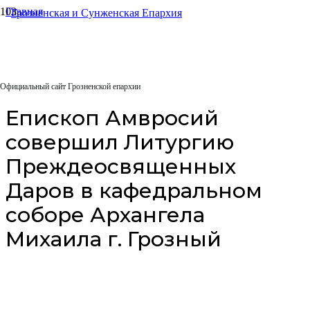
Главная
Архиерейское служение
Епископ Амвросий совершил Литургию Преждеосвященных
Даров в кафедральном соборе Архангела Михаила г. Грозный
27.02.2026
Официальный сайт Грозненской епархии
Епископ Амвросий
совершил Литургию
Преждеосвященных
Даров в кафедральном
соборе Архангела
Михаила г. Грозный