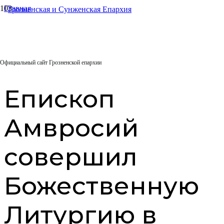
Главная
Архиерейское служение
Епископ Амвросий совершил Божественную Литургию в
храме благоверного князя Даниила Московского
07.03.2026
Официальный сайт Грозненской епархии
Епископ
Амвросий
совершил
Божественную
Литургию в