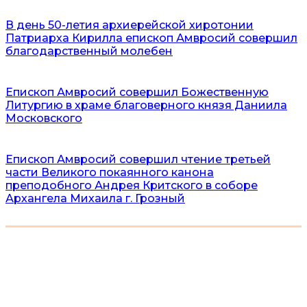
В день 50-летия архиерейской хиротонии
Патриарха Кирилла епископ Амвросий совершил
благодарственный молебен
Епископ Амвросий совершил Божественную
Литургию в храме благоверного князя Даниила
Московского
Епископ Амвросий совершил чтение третьей
части Великого покаянного канона
преподобного Андрея Критского в соборе
Архангела Михаила г. Грозный
Русская Православная Церковь. Московский Патриархат.