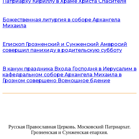
Патриарху Кириллу в Храме Христа Спасителя
Божественная литургия в соборе Архангела
Михаила
Епископ Грозненский и Сунженский Амвросий
совершил панихиду в родительскую субботу
В канун праздника Входа Господня в Иерусалим в
кафедральном соборе Архангела Михаила в
Грозном совершено Всенощное бдение
Русская Православная Церковь. Московский Патриархат.
Грозненская и Сунженская епархия.